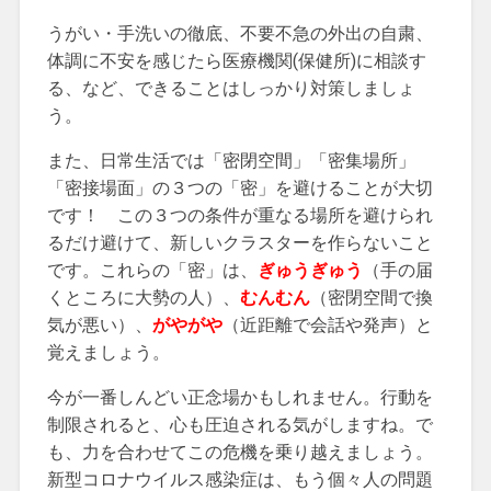
うがい・手洗いの徹底、不要不急の外出の自粛、
体調に不安を感じたら医療機関(保健所)に相談す
る、など、できることはしっかり対策しましょ
う。
また、日常生活では「密閉空間」「密集場所」
「密接場面」の３つの「密」を避けることが大切
です！ この３つの条件が重なる場所を避けられ
るだけ避けて、新しいクラスターを作らないこと
です。これらの「密」は、
ぎゅうぎゅう
（手の届
くところに大勢の人）、
むんむん
（密閉空間で換
気が悪い）、
がやがや
（近距離で会話や発声）と
覚えましょう。
今が一番しんどい正念場かもしれません。行動を
制限されると、心も圧迫される気がしますね。で
も、力を合わせてこの危機を乗り越えましょう。
新型コロナウイルス感染症は、もう個々人の問題