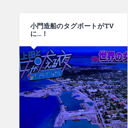
小門造船のタグボートがTV
に…！