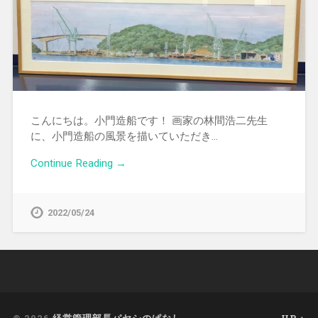
こんにちは。小門造船です！ 画家の林間浩二先生
に、小門造船の風景を描いていただき…
Continue Reading →
2022/05/24