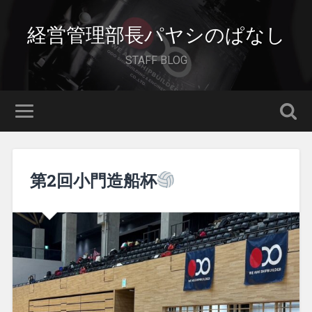
経営管理部長パヤシのぱなし
STAFF BLOG
第2回小門造船杯