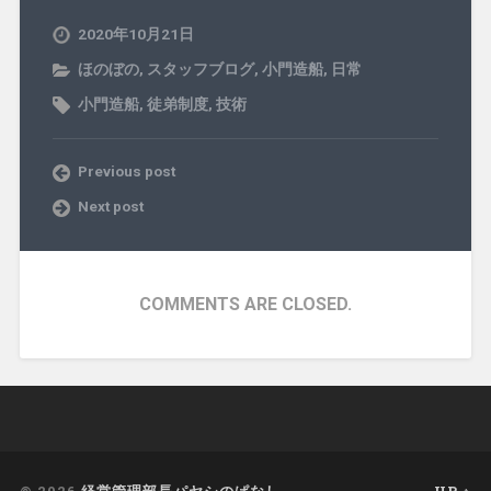
2020年10月21日
ほのぼの
,
スタッフブログ
,
小門造船
,
日常
小門造船
,
徒弟制度
,
技術
Previous post
Next post
COMMENTS ARE CLOSED.