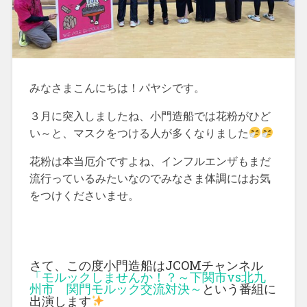
みなさまこんにちは！パヤシです。
３月に突入しましたね、小門造船では花粉がひど
い～と、マスクをつける人が多くなりました
花粉は本当厄介ですよね、インフルエンザもまだ
流行っているみたいなのでみなさま体調にはお気
をつけくださいませ。
さて、この度小門造船はJCOMチャンネル
「モルックしませんか！？～下関市vs北九
州市 関門モルック交流対決～
という番組に
出演します