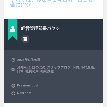
全に(^^)/
経営管理部長パヤシ
2025年5月20日
お知らせ
,
ほのぼの
,
スタッフブログ
,
下関
,
小門造船
,
日常
,
社員の声
,
福利厚生
Previous post
Next post