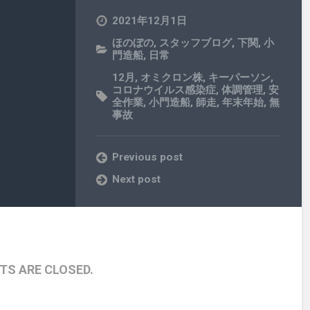
2021年12月1日
ほのぼの
,
スタッフブログ
,
下関
,
小
門造船
,
日常
12月
,
オミクロン株
,
キーパーソン
,
コロナウイルス感染症
,
体調管理
,
安
全作業
,
小門造船
,
師走
,
年末年始
,
無
事故
Previous post
Next post
S ARE CLOSED.