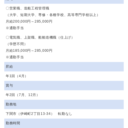
〇営業職、造船工程管理職
（大学、短期大学、専修・各種学校、高等専門学校以上）
月給200,000円～285,000円
※通勤手当
〇電気職、上架職、船舶造機職（仕上げ）
（学歴不問）
月給185,000円～285,000円
※通勤手当
昇給
年1回（4月）
賞与
年2回（7月、12月）
勤務地
下関市（伊崎町2丁目13-34） 転勤なし
勤務時間