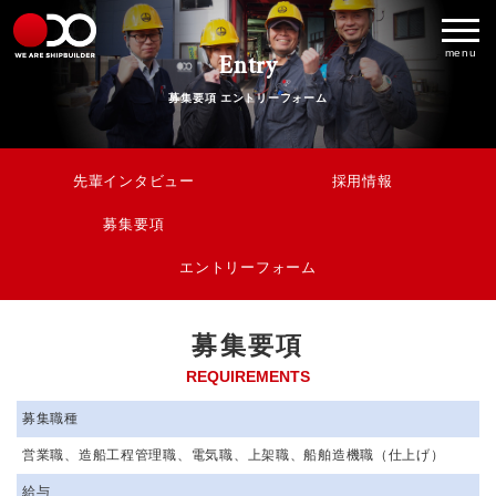
Entry
menu
募集要項 エントリーフォーム
先輩インタビュー
採用情報
募集要項
エントリーフォーム
募集要項
REQUIREMENTS
募集職種
営業職、造船工程管理職、電気職、上架職、船舶造機職（仕上げ）
給与