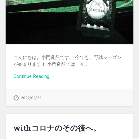
こんにちは。小門造船です。 今年も、野球シーズン
が始まります！ 小門造船では、今…
Continue Reading →
2022/02/22
withコロナのその後へ。