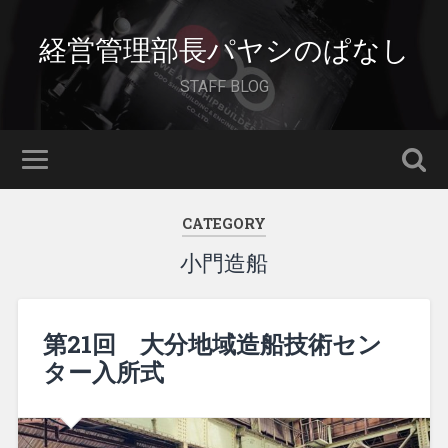
経営管理部長パヤシのぱなし
STAFF BLOG
CATEGORY
小門造船
第21回 大分地域造船技術セン
ター入所式